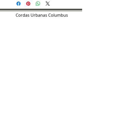
Cordas Urbanas Columbus
Caixa Postal 13673
Colombo, Ohio 43213
Avenida Jefferson 57
Colombo, Ohio 43215
Siga-nos nas redes
sociais
Contate-nos:
urbanstringscols@gmail.com
©Urban Strings Columbus 2022