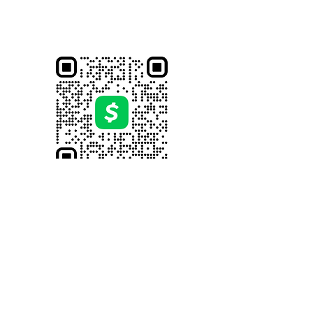
Cordes urbaines Columbus
Case postale 13673
Columbus, OH 43213
57, avenue Jefferson
Columbus, OH 43215