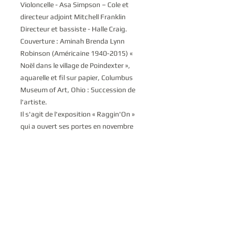
Violoncelle - Asa Simpson – Cole et
directeur adjoint Mitchell Franklin
Directeur et bassiste - Halle Craig.
Couverture : Aminah Brenda Lynn
Robinson (Américaine 1940-2015) «
Noël dans le village de Poindexter »,
aquarelle et fil sur papier, Columbus
Museum of Art, Ohio : Succession de
l'artiste.
Il s'agit de l'exposition « Raggin'On »
qui a ouvert ses portes en novembre
2020 et qui se terminera en octobre
2021 au Columbus Museum of Art.
Liste des pistes de « A
Soulful Christmas »
1 - Ce Noël
2 - Nous vous souhaitons un joyeux