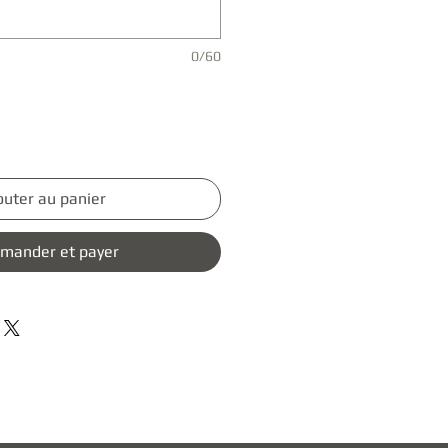
0/60
outer au panier
mander et payer