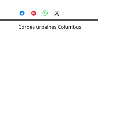
Cordes urbaines Columbus
Case postale 13673
Columbus, OH 43213
57, avenue Jefferson
Columbus, OH 43215
Suivez-nous sur les
réseaux sociaux
Contactez-nous:
urbanstringscols@gmail.com